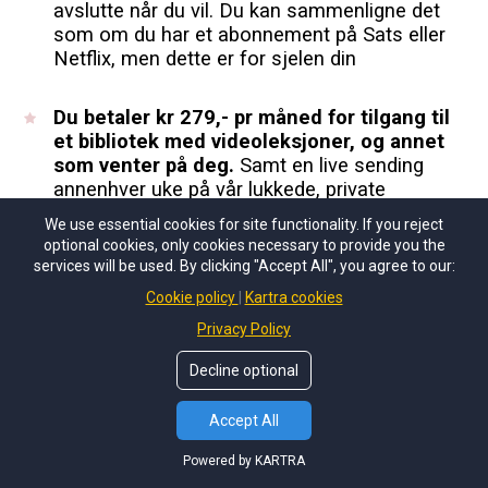
avslutte når du vil. Du kan sammenligne det
som om du har et abonnement på Sats eller
Netflix, men dette er for sjelen din
Du betaler kr 279,- pr måned for tilgang til
et bibliotek med videoleksjoner, og annet
som venter på deg.
Samt en live sending
annenhver uke på vår lukkede, private
Facebook gruppe.
We use essential cookies for site functionality. If you reject
optional cookies, only cookies necessary to provide you the
services will be used. By clicking "Accept All", you agree to our:
Ved månedlig medlemsskap, så trekkes du på
samme dato du registrerte deg, frem til du
Cookie policy
Kartra cookies
melder deg ut.
Privacy Policy
Decline optional
Du har også mulighet til årlig avtale på kr
2.790,-.
Det betyr at du får 2 måneder gratis
Accept All
tilgang! (Du har to ukers angrefrist på denne).
Powered by KARTRA