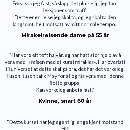
Først sto jeg fast, så slapp det plutselig, jeg fant
leksjoner som traff.
Dette er en reise jeg skal ta, og jeg skal ta den
langsomt, helt motsatt av mitt normale tempo."
Mirakelreisende dame på 55 år
"Har vore eit tøft halvår, eg har hatt stor hjelp av å
vera med i «reisen med et kurs i mirakler». Har overlatt
til universet at dette skal gå bra, det har det verkeleg.
Tusen, tusen takk May for at eg får vera med i denne
flotte gruppa.
Kan verkeleg anbefallast."
Kvinne, snart 60 år
"Dette kurset har jeg egentlig lenge kjent motstand
til!